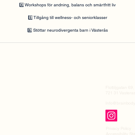
4️⃣ Workshops för andning, balans och smärtfritt liv
5️⃣ Tillgång till wellness- och seniorklasser
6️⃣ Stöttar neurodivergenta barn i Västerås
e
First Class Gy
Våning 3
Flottiljgatan 69,
721 31
Vastera
Info@brainbody
Privacy Policy
Accessibility S