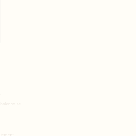
m
s
balance.se
tatement