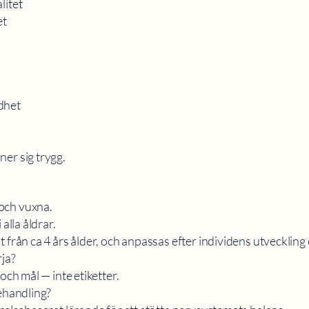
litet
et
dhet
er sig trygg.
och vuxna.
alla åldrar.
 från ca 4 års ålder, och anpassas efter individens utveckling
rja?
och mål — inte etiketter.
behandling?