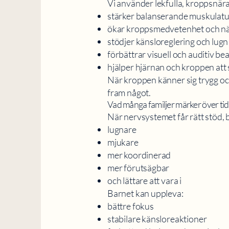
Vi använder lekfulla, kroppsnär
stärker balanserande muskulatu
ökar kroppsmedvetenhet och n
stödjer känsloreglering och lugn
förbättrar visuell och auditiv be
hjälper hjärnan och kroppen att
När kroppen känner sig trygg och
fram något.
Vad många familjer märker över tid
När nervsystemet får rätt stöd, b
lugnare
mjukare
mer koordinerad
mer förutsägbar
och lättare att vara i
Barnet kan uppleva:
bättre fokus
stabilare känsloreaktioner