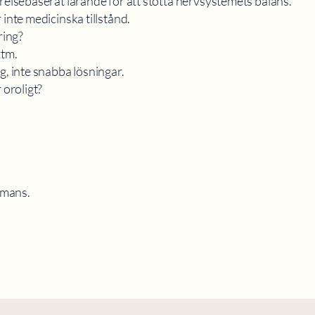
örelsebaserat lärande för att stötta nervsystemets balans.
 inte medicinska tillstånd.
ring?
ytm.
g, inte snabba lösningar.
 oroligt?
ammans.