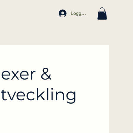
Logga in
lexer &
utveckling