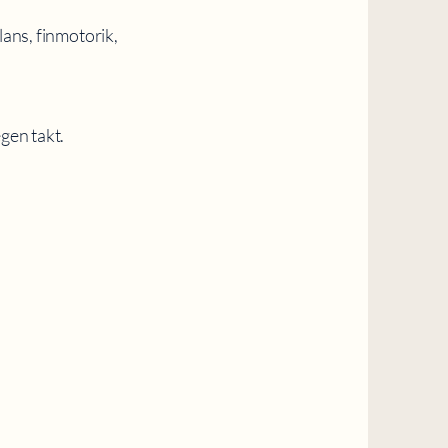
lans, finmotorik,
gen takt.