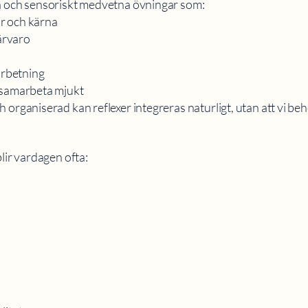
a och sensoriskt medvetna övningar som:
r och kärna
ärvaro
arbetning
 samarbeta mjukt
 organiserad kan reflexer integreras naturligt, utan att vi be
lir vardagen ofta: