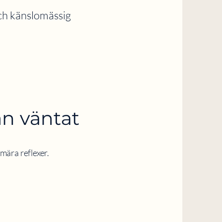
och känslomässig
än väntat
mära reflexer.