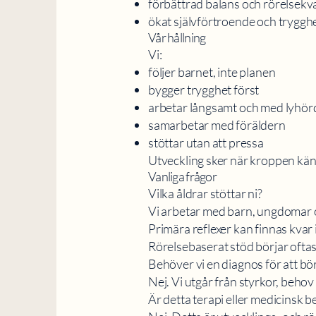
förbättrad balans och rörelsekva
ökat självförtroende och tryggh
Vår hållning
Vi:
följer barnet, inte planen
bygger trygghet först
arbetar långsamt och med lyhör
samarbetar med föräldern
stöttar utan att pressa
Utveckling sker när kroppen känn
Vanliga frågor
Vilka åldrar stöttar ni?
Vi arbetar med barn, ungdomar 
Primära reflexer kan finnas kvar i 
Rörelsebaserat stöd börjar oftast
Behöver vi en diagnos för att bö
Nej. Vi utgår från styrkor, behov 
Är detta terapi eller medicinsk 