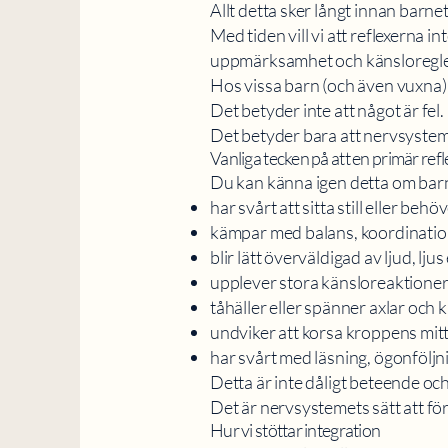
Allt detta sker långt innan barne
Med tiden vill vi att reflexerna 
uppmärksamhet och känsloregle
Hos vissa barn (och även vuxna) 
Det betyder inte att något är fel.
Det betyder bara att nervsysteme
Vanliga tecken på att en primär refl
Du kan känna igen detta om bar
har svårt att sitta still eller beh
kämpar med balans, koordination
blir lätt överväldigad av ljud, ljus
upplever stora känsloreaktioner 
tåhäller eller spänner axlar och 
undviker att korsa kroppens mitt
har svårt med läsning, ögonföljnin
Detta är inte dåligt beteende och
Det är nervsystemets sätt att för
Hur vi stöttar integration