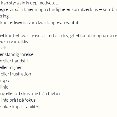
t kan styra sin kropp medvetet.
integreras så att mer mogna färdigheter kan utvecklas — som ba
ring.
kan reflexerna vara kvar längre än väntat.
t kan behöva lite extra stöd och trygghet för att mogna i sin e
ex kan vara aktiv
net:
över ständig rörelse
 eller handstil
 eller miljöer
eller frustration
kropp
linje
g eller att skriva av från tavlan
 inte brist på fokus.
söka skapa stabilitet.