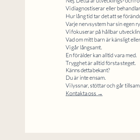
Nej. Detta är utvecklings- och r
Vi diagnostiserar eller behandlar
Hur lång tid tar det att se föränd
Varje nervsystem har sin egen r
Vi fokuserar på hållbar utvecklin
Vad om mitt barn är känsligt eller
Vi går långsamt.
En förälder kan alltid vara med.
Trygghet är alltid första steget.
Känns detta bekant?
Du är inte ensam.
Vi lyssnar, stöttar och går tills
Kontakta oss →