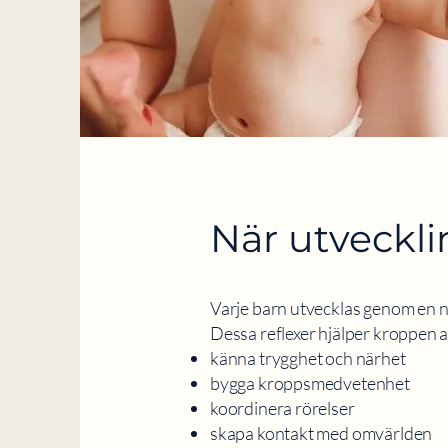
När utveckli
Varje barn utvecklas genom en n
Dessa reflexer hjälper kroppen a
känna trygghet och närhet
bygga kroppsmedvetenhet
koordinera rörelser
skapa kontakt med omvärlden